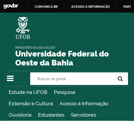
COMUNICA BR
ACESSO À INFORMAÇÃO
PARTI
IR
PARA
O
CONTEÚDO
MINISTÉRIO DA EDUCAÇÃO
Universidade Federal do
Oeste da Bahia
Buscar no portal
Buscar no portal
Estude na UFOB
Pesquisa
Extensão e Cultura
Acesso à Informação
Ouvidoria
Estudantes
Servidores