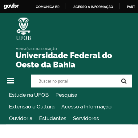
COMUNICA BR
ACESSO À INFORMAÇÃO
PARTI
IR
PARA
O
CONTEÚDO
MINISTÉRIO DA EDUCAÇÃO
Universidade Federal do
Oeste da Bahia
Buscar no portal
Buscar no portal
Estude na UFOB
Pesquisa
Extensão e Cultura
Acesso à Informação
Ouvidoria
Estudantes
Servidores