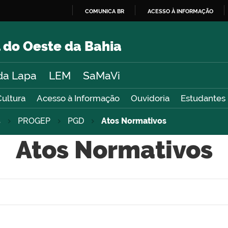
COMUNICA BR
ACESSO À INFORMAÇÃO
IR
PARA
 do Oeste da Bahia
O
CONTEÚDO
da Lapa
LEM
SaMaVi
Cultura
Acesso à Informação
Ouvidoria
Estudantes
s
PROGEP
PGD
Atos Normativos
Atos Normativos