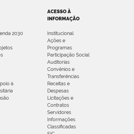
ACESSO À
INFORMAÇÃO
genda 2030
Institucional
Ações e
ojetos
Programas
os
Participação Social
Auditorias
Convênios e
Transferências
poio à
Receitas e
itária
Despesas
nsão
Licitações e
Contratos
Servidores
Informações
Classificadas
SIC