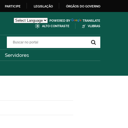
PARTICIPE
LEGISLAÇÃO
ÓRGÃOS DO GOVERNO
POWERED BY
TRANSLATE
ALTO CONTRASTE
VLIBRAS
Buscar no portal
Buscar no portal
Servidores
S