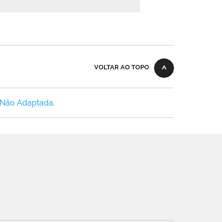
VOLTAR AO TOPO
 Não Adaptada
.