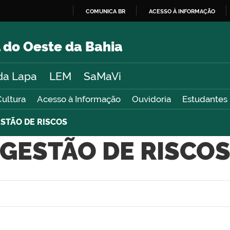
COMUNICA BR
ACESSO À INFORMAÇÃO
IR
PARA
 do Oeste da Bahia
O
CONTEÚDO
da Lapa
LEM
SaMaVi
Cultura
Acesso à Informação
Ouvidoria
Estudantes
STÃO DE RISCOS
GESTÃO DE RISCO