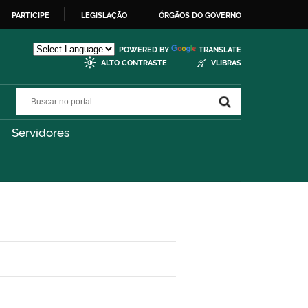
PARTICIPE
LEGISLAÇÃO
ÓRGÃOS DO GOVERNO
POWERED BY
TRANSLATE
ALTO CONTRASTE
VLIBRAS
Buscar no portal
Buscar no portal
Servidores