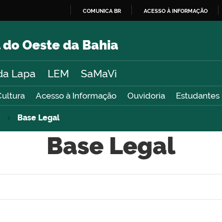
COMUNICA BR
ACESSO À INFORMAÇÃO
IR
PARA
 do Oeste da Bahia
O
CONTEÚDO
da Lapa
LEM
SaMaVi
Cultura
Acesso à Informação
Ouvidoria
Estudantes
a
Base Legal
Base Legal