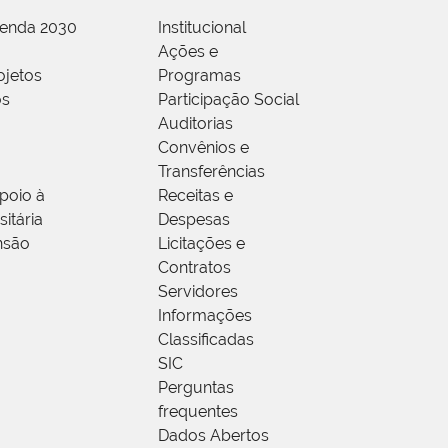
genda 2030
Institucional
Ações e
ojetos
Programas
os
Participação Social
Auditorias
Convênios e
Transferências
poio à
Receitas e
itária
Despesas
nsão
Licitações e
Contratos
Servidores
Informações
Classificadas
SIC
Perguntas
frequentes
Dados Abertos