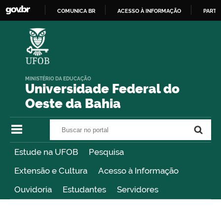
COMUNICA BR
ACESSO À INFORMAÇÃO
PARTI
IR
PARA
O
CONTEÚDO
MINISTÉRIO DA EDUCAÇÃO
Universidade Federal do
Oeste da Bahia
Buscar no portal
Buscar no portal
Estude na UFOB
Pesquisa
Extensão e Cultura
Acesso à Informação
Ouvidoria
Estudantes
Servidores