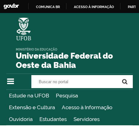
COMUNICA BR
ACESSO À INFORMAÇÃO
PARTI
IR
PARA
O
CONTEÚDO
MINISTÉRIO DA EDUCAÇÃO
Universidade Federal do
Oeste da Bahia
Buscar no portal
Buscar no portal
Estude na UFOB
Pesquisa
Extensão e Cultura
Acesso à Informação
Ouvidoria
Estudantes
Servidores