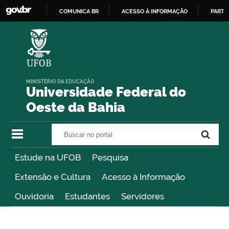
COMUNICA BR
ACESSO À INFORMAÇÃO
PARTI
IR
PARA
O
CONTEÚDO
MINISTÉRIO DA EDUCAÇÃO
Universidade Federal do
Oeste da Bahia
Buscar no portal
Buscar no portal
Estude na UFOB
Pesquisa
Extensão e Cultura
Acesso à Informação
Ouvidoria
Estudantes
Servidores