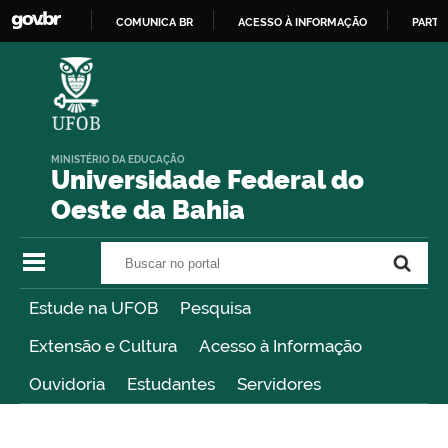
COMUNICA BR
ACESSO À INFORMAÇÃO
PARTI
IR
PARA
O
CONTEÚDO
MINISTÉRIO DA EDUCAÇÃO
Universidade Federal do
Oeste da Bahia
Buscar no portal
Buscar no portal
Estude na UFOB
Pesquisa
Extensão e Cultura
Acesso à Informação
Ouvidoria
Estudantes
Servidores