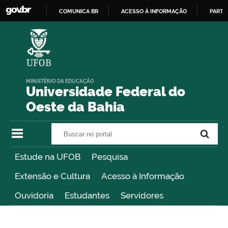
COMUNICA BR
ACESSO À INFORMAÇÃO
PARTI
IR
PARA
O
CONTEÚDO
MINISTÉRIO DA EDUCAÇÃO
Universidade Federal do
Oeste da Bahia
Buscar no portal
Buscar no portal
Estude na UFOB
Pesquisa
Extensão e Cultura
Acesso à Informação
Ouvidoria
Estudantes
Servidores