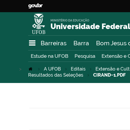
MINISTÉRIO DA EDUCAÇÃO
Universidade Federal
Barreiras
Barra
Bom Jesus 
Estude na UFOB
Pesquisa
Extensão e 
>
A UFOB
Editais
Extensão e Cul
Resultados das Seleções
CIRAND~1.PDF