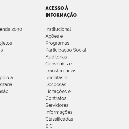
ACESSO À
INFORMAÇÃO
genda 2030
Institucional
Ações e
ojetos
Programas
os
Participação Social
Auditorias
Convênios e
Transferências
poio à
Receitas e
itária
Despesas
nsão
Licitações e
Contratos
Servidores
Informações
Classificadas
SIC