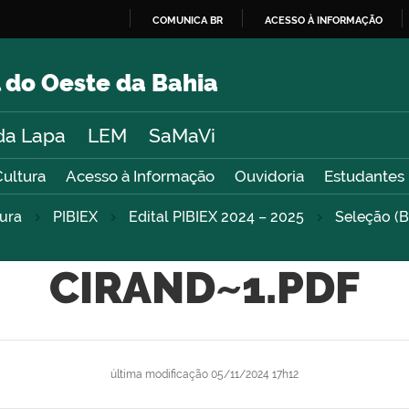
COMUNICA BR
ACESSO À INFORMAÇÃO
IR
PARA
 do Oeste da Bahia
O
CONTEÚDO
da Lapa
LEM
SaMaVi
Cultura
Acesso à Informação
Ouvidoria
Estudantes
tura
PIBIEX
Edital PIBIEX 2024 – 2025
Seleção (B
CIRAND~1.PDF
última modificação
05/11/2024 17h12