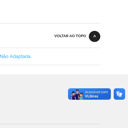
VOLTAR AO TOPO
 Não Adaptada
.