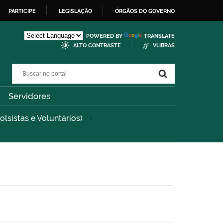
PARTICIPE
LEGISLAÇÃO
ÓRGÃOS DO GOVERNO
POWERED BY
TRANSLATE
ALTO CONTRASTE
VLIBRAS
Buscar no portal
Buscar no portal
Servidores
olsistas e Voluntários)