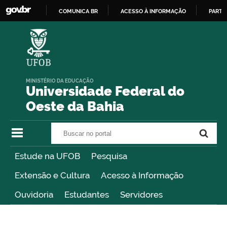
COMUNICA BR
ACESSO À INFORMAÇÃO
PARTI
IR
PARA
O
CONTEÚDO
MINISTÉRIO DA EDUCAÇÃO
Universidade Federal do
Oeste da Bahia
Buscar no portal
Buscar no portal
Estude na UFOB
Pesquisa
Extensão e Cultura
Acesso à Informação
Ouvidoria
Estudantes
Servidores