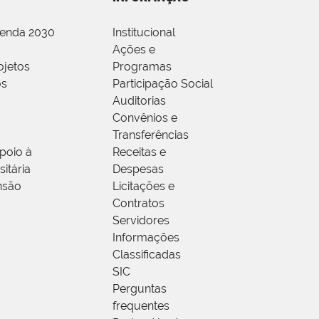
genda 2030
Institucional
Ações e
ojetos
Programas
os
Participação Social
Auditorias
Convênios e
Transferências
poio à
Receitas e
itária
Despesas
nsão
Licitações e
Contratos
Servidores
Informações
Classificadas
SIC
Perguntas
frequentes