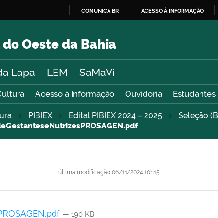
COMUNICA BR
ACESSO À INFORMAÇÃO
IR
PARA
 do Oeste da Bahia
O
CONTEÚDO
da Lapa
LEM
SaMaVi
Cultura
Acesso à Informação
Ouvidoria
Estudantes
tura
PIBIEX
Edital PIBIEX 2024 – 2025
Seleção (B
eGestanteseNutrizesPROSAGEN.pdf
última modificação
06/11/2024 10h15
sPROSAGEN.pdf
— 190 KB