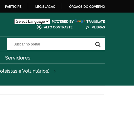
PARTICIPE
LEGISLAÇÃO
ÓRGÃOS DO GOVERNO
POWERED BY
TRANSLATE
ALTO CONTRASTE
VLIBRAS
Buscar no portal
Buscar no portal
Servidores
olsistas e Voluntários)