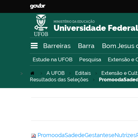
MINISTÉRIO DA EDUCAÇÃO
Universidade Federal
Barreiras
Barra
Bom Jesus 
Estude na UFOB
Pesquisa
Extensão e 
>
A UFOB
Editais
Extensão e Cul
Resultados das Seleções
PromoodaSaded
PromoodaSadedeGestanteseNutrize