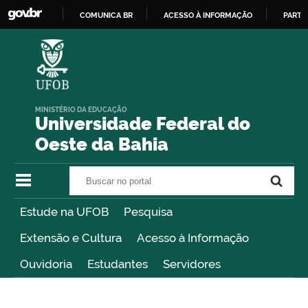
COMUNICA BR
ACESSO À INFORMAÇÃO
PARTI
IR
PARA
O
CONTEÚDO
MINISTÉRIO DA EDUCAÇÃO
Universidade Federal do
Oeste da Bahia
Buscar no portal
Buscar no portal
Estude na UFOB
Pesquisa
Extensão e Cultura
Acesso à Informação
Ouvidoria
Estudantes
Servidores