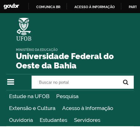
COMUNICA BR
ACESSO À INFORMAÇÃO
PARTI
IR
PARA
O
CONTEÚDO
MINISTÉRIO DA EDUCAÇÃO
Universidade Federal do
Oeste da Bahia
Buscar no portal
Buscar no portal
Estude na UFOB
Pesquisa
Extensão e Cultura
Acesso à Informação
Ouvidoria
Estudantes
Servidores