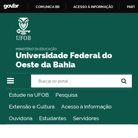
COMUNICA BR
ACESSO À INFORMAÇÃO
PARTI
IR
PARA
O
CONTEÚDO
MINISTÉRIO DA EDUCAÇÃO
Universidade Federal do
Oeste da Bahia
Buscar no portal
Buscar no portal
Estude na UFOB
Pesquisa
Extensão e Cultura
Acesso à Informação
Ouvidoria
Estudantes
Servidores