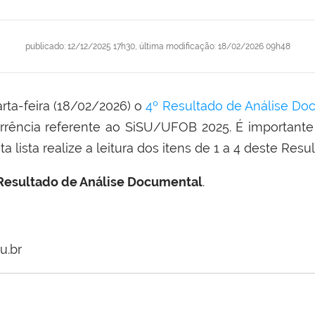
publicado
:
12/12/2025 17h30
,
última modificação
:
18/02/2026 09h48
arta-feira (18/02/2026) o
4º Resultado de Análise Do
rência referente ao SiSU/UFOB 2025. É important
 lista realize a leitura dos itens de 1 a 4 deste Resul
Resultado de Análise Documental
.
u.br