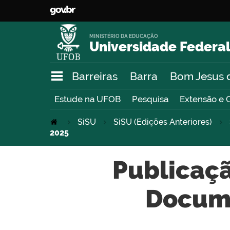
MINISTÉRIO DA EDUCAÇÃO
Universidade Federal
Barreiras
Barra
Bom Jesus 
Estude na UFOB
Pesquisa
Extensão e 
SiSU
SiSU (Edições Anteriores)
2025
Publicaçã
Docum