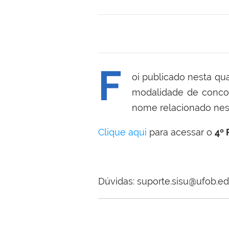
F
oi publicado nesta qu
modalidade de concor
nome relacionado nesta
Clique aqui
para acessar o
4º 
Dúvidas: suporte.sisu@ufob.ed