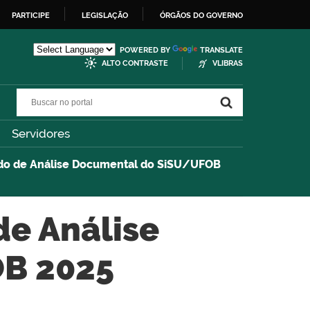
PARTICIPE
LEGISLAÇÃO
ÓRGÃOS DO GOVERNO
POWERED BY
TRANSLATE
ALTO CONTRASTE
VLIBRAS
Buscar no portal
Buscar no portal
Servidores
ado de Análise Documental do SiSU/UFOB
de Análise
B 2025