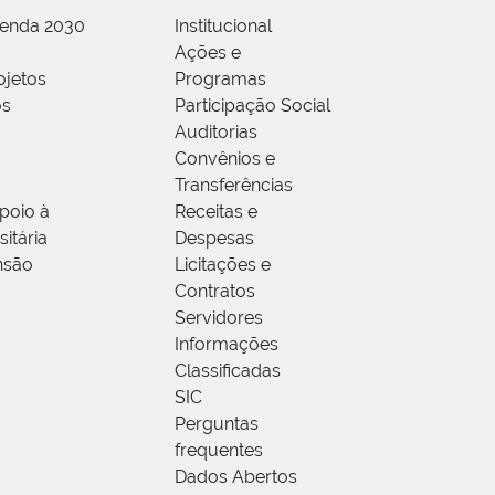
genda 2030
Institucional
Ações e
ojetos
Programas
os
Participação Social
Auditorias
Convênios e
Transferências
poio à
Receitas e
itária
Despesas
nsão
Licitações e
Contratos
Servidores
Informações
Classificadas
SIC
Perguntas
frequentes
Dados Abertos