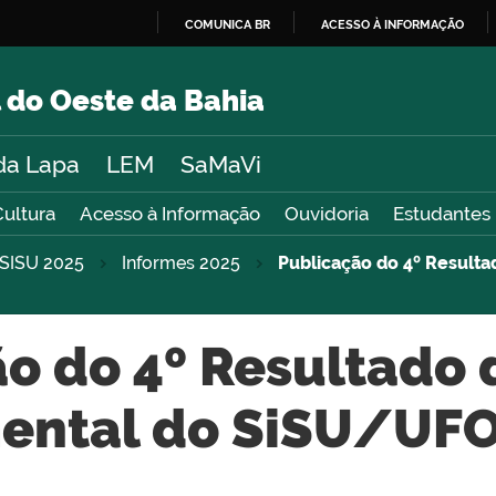
COMUNICA BR
ACESSO À INFORMAÇÃO
IR
PARA
 do Oeste da Bahia
O
CONTEÚDO
da Lapa
LEM
SaMaVi
Cultura
Acesso à Informação
Ouvidoria
Estudantes
SISU 2025
Informes 2025
Publicação do 4º Result
o do 4º Resultado 
ental do SiSU/UFO