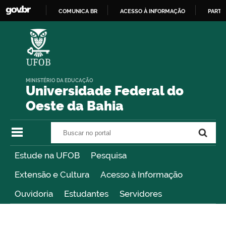
COMUNICA BR
ACESSO À INFORMAÇÃO
PARTI
IR
PARA
O
CONTEÚDO
MINISTÉRIO DA EDUCAÇÃO
Universidade Federal do
Oeste da Bahia
Buscar no portal
Buscar no portal
Estude na UFOB
Pesquisa
Extensão e Cultura
Acesso à Informação
Ouvidoria
Estudantes
Servidores