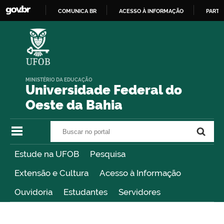
COMUNICA BR
ACESSO À INFORMAÇÃO
PARTI
IR
PARA
O
CONTEÚDO
MINISTÉRIO DA EDUCAÇÃO
Universidade Federal do
Oeste da Bahia
Buscar no portal
Buscar no portal
Estude na UFOB
Pesquisa
Extensão e Cultura
Acesso à Informação
Ouvidoria
Estudantes
Servidores