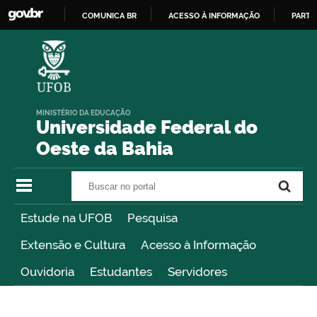
COMUNICA BR
ACESSO À INFORMAÇÃO
PARTI
IR
PARA
O
CONTEÚDO
MINISTÉRIO DA EDUCAÇÃO
Universidade Federal do
Oeste da Bahia
Buscar no portal
Buscar no portal
Estude na UFOB
Pesquisa
Extensão e Cultura
Acesso à Informação
Ouvidoria
Estudantes
Servidores