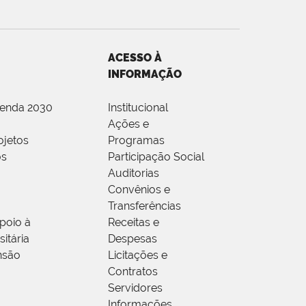
ACESSO À
INFORMAÇÃO
genda 2030
Institucional
Ações e
ojetos
Programas
os
Participação Social
Auditorias
Convênios e
Transferências
poio à
Receitas e
itária
Despesas
nsão
Licitações e
Contratos
Servidores
Informações