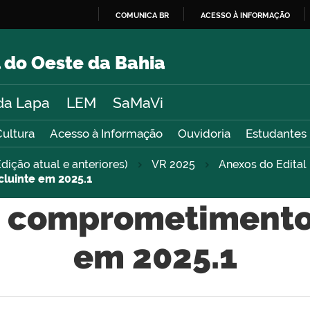
COMUNICA BR
ACESSO À INFORMAÇÃO
IR
PARA
 do Oeste da Bahia
O
CONTEÚDO
da Lapa
LEM
SaMaVi
Cultura
Acesso à Informação
Ouvidoria
Estudantes
dição atual e anteriores)
VR 2025
Anexos do Edita
luinte em 2025.1
 comprometimento
em 2025.1