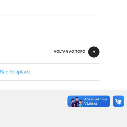
VOLTAR AO TOPO
 Não Adaptada
.