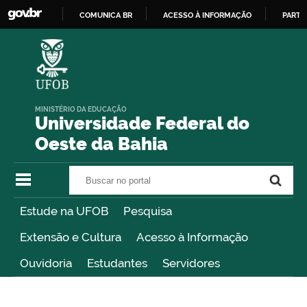
COMUNICA BR
ACESSO À INFORMAÇÃO
PARTI
IR
PARA
O
CONTEÚDO
MINISTÉRIO DA EDUCAÇÃO
Universidade Federal do
Oeste da Bahia
Buscar no portal
Buscar no portal
Estude na UFOB
Pesquisa
Extensão e Cultura
Acesso à Informação
Ouvidoria
Estudantes
Servidores