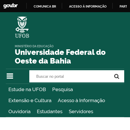
COMUNICA BR
ACESSO À INFORMAÇÃO
PARTI
IR
PARA
O
CONTEÚDO
MINISTÉRIO DA EDUCAÇÃO
Universidade Federal do
Oeste da Bahia
Buscar no portal
Buscar no portal
Estude na UFOB
Pesquisa
Extensão e Cultura
Acesso à Informação
Ouvidoria
Estudantes
Servidores