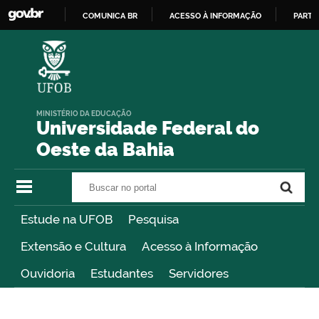
COMUNICA BR
ACESSO À INFORMAÇÃO
PARTI
IR
PARA
O
CONTEÚDO
MINISTÉRIO DA EDUCAÇÃO
Universidade Federal do
Oeste da Bahia
Buscar no portal
Buscar no portal
Estude na UFOB
Pesquisa
Extensão e Cultura
Acesso à Informação
Ouvidoria
Estudantes
Servidores