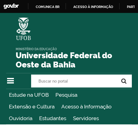
COMUNICA BR
ACESSO À INFORMAÇÃO
PARTI
IR
PARA
O
CONTEÚDO
MINISTÉRIO DA EDUCAÇÃO
Universidade Federal do
Oeste da Bahia
Buscar no portal
Buscar no portal
Estude na UFOB
Pesquisa
Extensão e Cultura
Acesso à Informação
Ouvidoria
Estudantes
Servidores