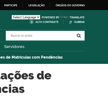
PARTICIPE
LEGISLAÇÃO
ÓRGÃOS DO GOVERNO
POWERED BY
TRANSLATE
ALTO CONTRASTE
VLIBRAS
Buscar no portal
Buscar no portal
Servidores
ções de Matrículas com Pendências
tações de
cias