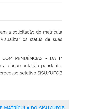
m a solicitação de matrícula
isualizar os status de suas
LAS COM PENDÊNCIAS - DA 1ª
r a documentação pendente,
o processo seletivo SiSU/UFOB
DE MATRÍCULA DO SISU/UFOB