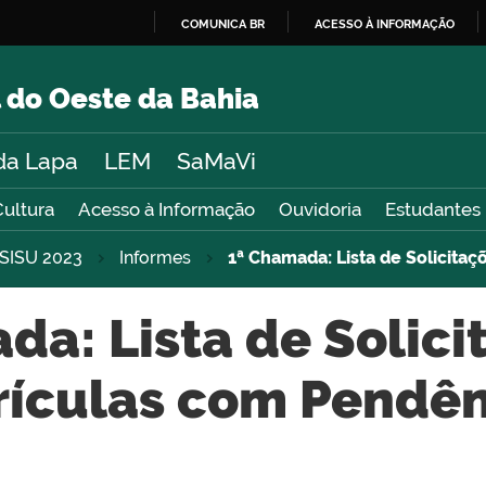
COMUNICA BR
ACESSO À INFORMAÇÃO
IR
PARA
 do Oeste da Bahia
O
CONTEÚDO
da Lapa
LEM
SaMaVi
Cultura
Acesso à Informação
Ouvidoria
Estudantes
SISU 2023
Informes
1ª Chamada: Lista de Solicita
da: Lista de Solici
rículas com Pendên