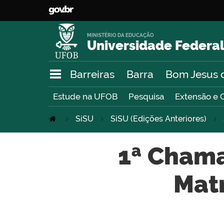
MINISTÉRIO DA EDUCAÇÃO
Universidade Federal
Barreiras
Barra
Bom Jesus 
Estude na UFOB
Pesquisa
Extensão e 
SiSU
SiSU (Edições Anteriores)
1ª Chama
Mat