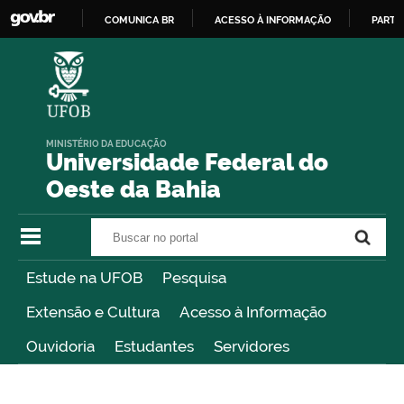
COMUNICA BR
ACESSO À INFORMAÇÃO
PARTI
IR
PARA
O
CONTEÚDO
MINISTÉRIO DA EDUCAÇÃO
Universidade Federal do
Oeste da Bahia
Buscar no portal
Buscar no portal
Estude na UFOB
Pesquisa
Extensão e Cultura
Acesso à Informação
Ouvidoria
Estudantes
Servidores