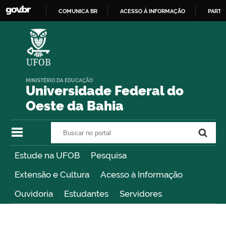
COMUNICA BR
ACESSO À INFORMAÇÃO
PARTI
IR
PARA
O
CONTEÚDO
MINISTÉRIO DA EDUCAÇÃO
Universidade Federal do
Oeste da Bahia
Buscar no portal
Buscar no portal
Estude na UFOB
Pesquisa
Extensão e Cultura
Acesso à Informação
Ouvidoria
Estudantes
Servidores