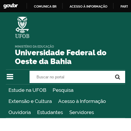
COMUNICA BR
ACESSO À INFORMAÇÃO
PARTI
IR
PARA
O
CONTEÚDO
MINISTÉRIO DA EDUCAÇÃO
Universidade Federal do
Oeste da Bahia
Buscar no portal
Buscar no portal
Estude na UFOB
Pesquisa
Extensão e Cultura
Acesso à Informação
Ouvidoria
Estudantes
Servidores