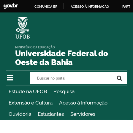
COMUNICA BR
ACESSO À INFORMAÇÃO
PARTI
IR
PARA
O
CONTEÚDO
MINISTÉRIO DA EDUCAÇÃO
Universidade Federal do
Oeste da Bahia
Buscar no portal
Buscar no portal
Estude na UFOB
Pesquisa
Extensão e Cultura
Acesso à Informação
Ouvidoria
Estudantes
Servidores