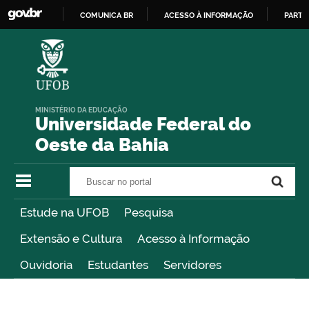
COMUNICA BR
ACESSO À INFORMAÇÃO
PARTI
IR
PARA
O
CONTEÚDO
MINISTÉRIO DA EDUCAÇÃO
Universidade Federal do
Oeste da Bahia
Buscar no portal
Buscar no portal
Estude na UFOB
Pesquisa
Extensão e Cultura
Acesso à Informação
Ouvidoria
Estudantes
Servidores