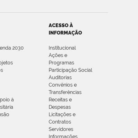
ACESSO À
INFORMAÇÃO
genda 2030
Institucional
Ações e
ojetos
Programas
os
Participação Social
Auditorias
Convênios e
Transferências
poio à
Receitas e
itária
Despesas
nsão
Licitações e
Contratos
Servidores
Informações