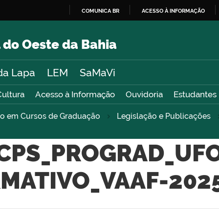
COMUNICA BR
ACESSO À INFORMAÇÃO
IR
PARA
 do Oeste da Bahia
O
CONTEÚDO
da Lapa
LEM
SaMaVi
Cultura
Acesso à Informação
Ouvidoria
Estudantes
sso em Cursos de Graduação
Legislação e Publicações
_CPS_PROGRAD_UFO
MATIVO_VAAF-2025