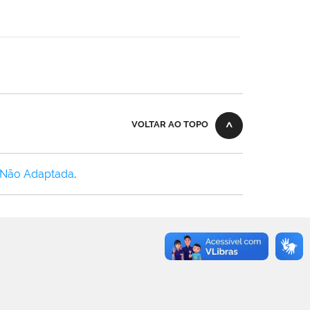
VOLTAR AO TOPO
 Não Adaptada
.