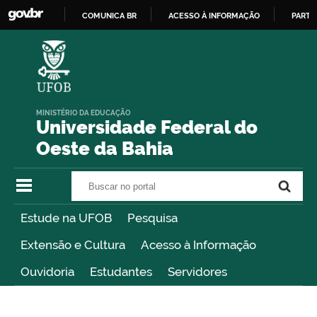
COMUNICA BR
ACESSO À INFORMAÇÃO
PARTI
IR
PARA
O
CONTEÚDO
MINISTÉRIO DA EDUCAÇÃO
Universidade Federal do
Oeste da Bahia
Buscar no portal
Buscar no portal
Estude na UFOB
Pesquisa
Extensão e Cultura
Acesso à Informação
Ouvidoria
Estudantes
Servidores