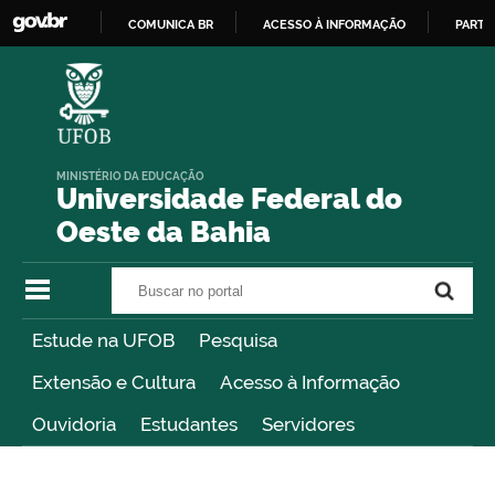
COMUNICA BR
ACESSO À INFORMAÇÃO
PARTI
IR
PARA
O
CONTEÚDO
MINISTÉRIO DA EDUCAÇÃO
Universidade Federal do
Oeste da Bahia
Buscar no portal
Buscar no portal
Estude na UFOB
Pesquisa
Extensão e Cultura
Acesso à Informação
Ouvidoria
Estudantes
Servidores