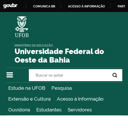
COMUNICA BR
ACESSO À INFORMAÇÃO
PARTI
IR
PARA
O
CONTEÚDO
MINISTÉRIO DA EDUCAÇÃO
Universidade Federal do
Oeste da Bahia
Buscar no portal
Buscar no portal
Estude na UFOB
Pesquisa
Extensão e Cultura
Acesso à Informação
Ouvidoria
Estudantes
Servidores