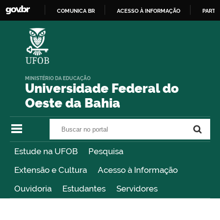
COMUNICA BR
ACESSO À INFORMAÇÃO
PARTI
IR
PARA
O
CONTEÚDO
MINISTÉRIO DA EDUCAÇÃO
Universidade Federal do
Oeste da Bahia
Buscar no portal
Buscar no portal
Estude na UFOB
Pesquisa
Extensão e Cultura
Acesso à Informação
Ouvidoria
Estudantes
Servidores