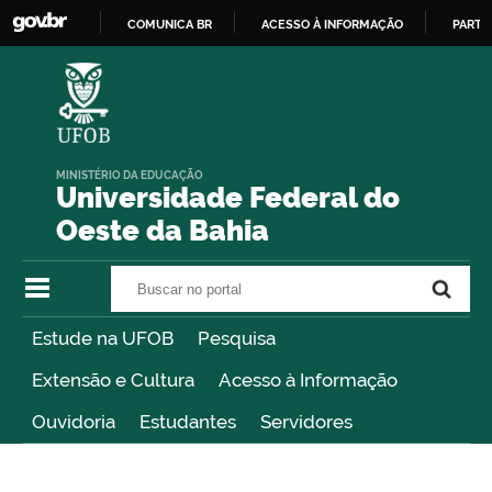
COMUNICA BR
ACESSO À INFORMAÇÃO
PARTI
IR
PARA
O
CONTEÚDO
MINISTÉRIO DA EDUCAÇÃO
Universidade Federal do
Oeste da Bahia
Buscar no portal
Buscar no portal
Estude na UFOB
Pesquisa
Extensão e Cultura
Acesso à Informação
Ouvidoria
Estudantes
Servidores