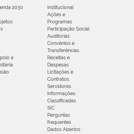
genda 2030
Institucional
Ações e
ojetos
Programas
os
Participação Social
Auditorias
Convênios e
Transferências
poio à
Receitas e
itária
Despesas
nsão
Licitações e
Contratos
Servidores
Informações
Classificadas
SIC
Perguntas
frequentes
Dados Abertos