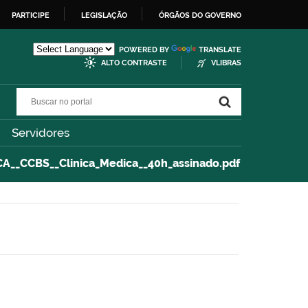
PARTICIPE
LEGISLAÇÃO
ÓRGÃOS DO GOVERNO
POWERED BY
TRANSLATE
ALTO CONTRASTE
VLIBRAS
Buscar no portal
Buscar no portal
Servidores
__CCBS__Clinica_Medica__40h_assinado.pdf