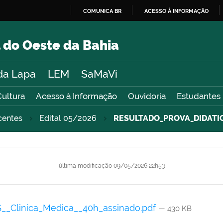
COMUNICA BR
ACESSO À INFORMAÇÃO
IR
PARA
 do Oeste da Bahia
O
CONTEÚDO
da Lapa
LEM
SaMaVi
Cultura
Acesso à Informação
Ouvidoria
Estudantes
centes
Edital 05/2026
RESULTADO_PROVA_DIDATICA
última modificação
09/05/2026 22h53
Clinica_Medica__40h_assinado.pdf
— 430 KB