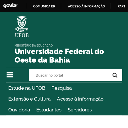
COMUNICA BR
ACESSO À INFORMAÇÃO
PARTI
IR
PARA
O
CONTEÚDO
MINISTÉRIO DA EDUCAÇÃO
Universidade Federal do
Oeste da Bahia
Buscar no portal
Buscar no portal
Estude na UFOB
Pesquisa
Extensão e Cultura
Acesso à Informação
Ouvidoria
Estudantes
Servidores