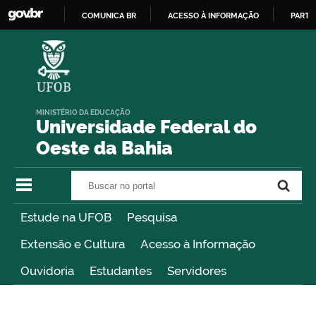
COMUNICA BR
ACESSO À INFORMAÇÃO
PARTI
IR
PARA
O
CONTEÚDO
MINISTÉRIO DA EDUCAÇÃO
Universidade Federal do
Oeste da Bahia
Buscar no portal
Buscar no portal
Estude na UFOB
Pesquisa
Extensão e Cultura
Acesso à Informação
Ouvidoria
Estudantes
Servidores