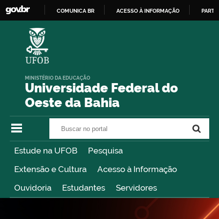
COMUNICA BR
ACESSO À INFORMAÇÃO
PARTI
IR
PARA
O
CONTEÚDO
MINISTÉRIO DA EDUCAÇÃO
Universidade Federal do
Oeste da Bahia
Buscar no portal
Buscar no portal
Estude na UFOB
Pesquisa
Extensão e Cultura
Acesso à Informação
Ouvidoria
Estudantes
Servidores