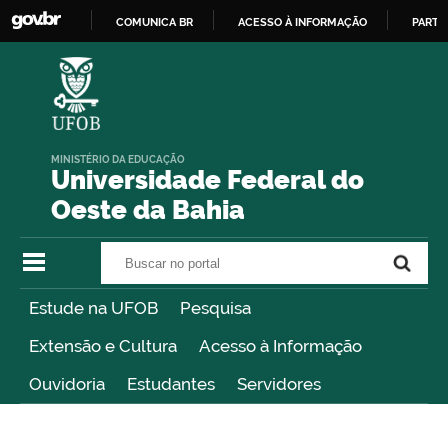
COMUNICA BR
ACESSO À INFORMAÇÃO
PARTI
IR
PARA
O
CONTEÚDO
MINISTÉRIO DA EDUCAÇÃO
Universidade Federal do
Oeste da Bahia
Buscar no portal
Buscar no portal
Estude na UFOB
Pesquisa
Extensão e Cultura
Acesso à Informação
Ouvidoria
Estudantes
Servidores