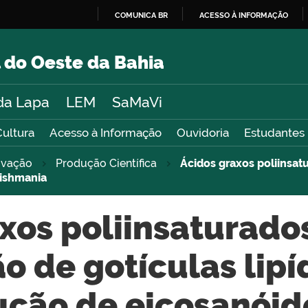
COMUNICA BR
ACESSO À INFORMAÇÃO
IR
PARA
 do Oeste da Bahia
O
CONTEÚDO
da Lapa
LEM
SaMaVi
Cultura
Acesso à Informação
Ouvidoria
Estudantes
novação
Produção Científica
Ácidos graxos poliinsat
eishmania
xos poliinsaturado
 de gotículas lipí
ução de eicosanóid