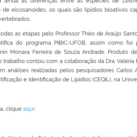
 ainda as diferenças entre as espécies de
Leis
de eicosanoides, os quais são lipídios bioativos ca
vertebrados.
odas as etapas pelo Professor Théo de Araújo Santo
entífica do programa PIBIC-UFOB, assim como foi 
min Monara Ferreira de Souza Andrade. Produto de
trabalho contou com a colaboração da Dra. Valéria M
m análises realizadas pelos pesquisadores Carlos A.
ficação e Identificação de Lipídios (CEQIL), na Univ
ra, clique
aqui
: