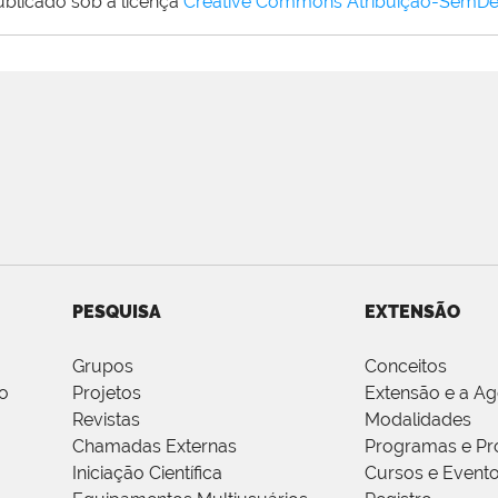
ublicado sob a licença
Creative Commons Atribuição-SemDe
PESQUISA
EXTENSÃO
Grupos
Conceitos
o
Projetos
Extensão e a A
Revistas
Modalidades
Chamadas Externas
Programas e Pr
Iniciação Científica
Cursos e Event