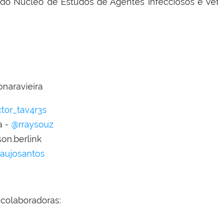
do Núcleo de Estudos de Agentes Infecciosos e Veto
naravieira
tor_tav4r3s
a -
@rraysouz
son.berlink
aujosantos
 colaboradoras: