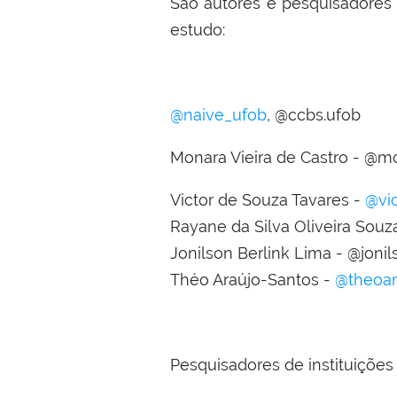
São autores e pesquisadores 
estudo:
@naive_ufob
, @ccbs.ufob
Monara Vieira de Castro - @mo
Victor de Souza Tavares -
@vic
Rayane da Silva Oliveira Souz
Jonilson Berlink Lima - @jonil
Théo Araújo-Santos -
@theoar
Pesquisadores de instituições