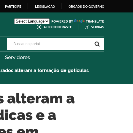
PARTICIPE
LEGISLAÇÃO
ÓRGÃOS DO GOVERNO
POWERED BY
TRANSLATE
ALTO CONTRASTE
VLIBRAS
Buscar no portal
Buscar no portal
Servidores
urados alteram a formação de gotículas
s alteram a
dicas e a
es em