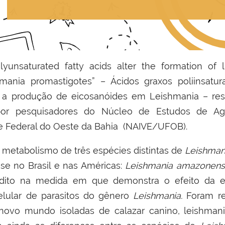
Polyunsaturated fatty acids alter the formation of 
hmania promastigotes” – Ácidos graxos poliinsat
 e a produção de eicosanóides em Leishmania – res
r pesquisadores do Núcleo de Estudos de Age
e Federal do Oeste da Bahia (NAIVE/UFOB).
 metabolismo de três espécies distintas de
Leishman
ose no Brasil e nas Américas:
Leishmania amazonensis,
édito na medida em que demonstra o efeito da e
celular de parasitos do gênero
Leishmania.
Foram r
novo mundo isoladas de calazar canino, leishma