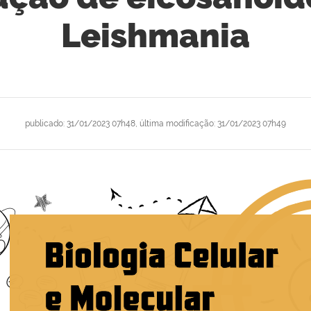
Leishmania
publicado
:
31/01/2023 07h48
,
última modificação
:
31/01/2023 07h49