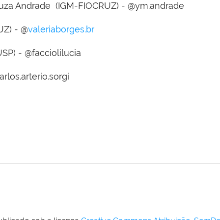
ouza Andrade (IGM-FIOCRUZ) - @ym.andrade
UZ) - @
valeriaborges.br
SP) - @facciolilucia
rlos.arterio.sorgi