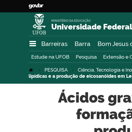
MINISTÉRIO DA EDUCAÇÃO
Universidade Federal
Barreiras
Barra
Bom Jesus 
Estude na UFOB
Pesquisa
Extensão e 
PESQUISA
Ciência, Tecnologia e I
lipídicas e a produção de eicosanóides em L
Ácidos gra
formação
prod