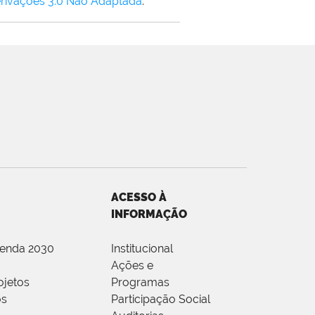
rivações 3.0 Não Adaptada
.
ACESSO À
INFORMAÇÃO
genda 2030
Institucional
Ações e
ojetos
Programas
os
Participação Social