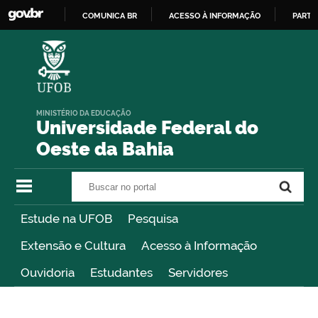
COMUNICA BR
ACESSO À INFORMAÇÃO
PARTI
IR
PARA
O
CONTEÚDO
MINISTÉRIO DA EDUCAÇÃO
Universidade Federal do
Oeste da Bahia
Buscar no portal
Buscar no portal
Estude na UFOB
Pesquisa
Extensão e Cultura
Acesso à Informação
Ouvidoria
Estudantes
Servidores