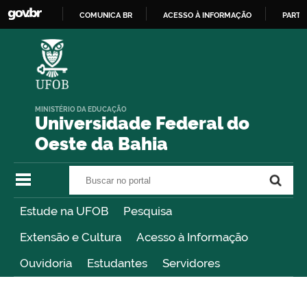
COMUNICA BR
ACESSO À INFORMAÇÃO
PARTI
IR
PARA
O
CONTEÚDO
MINISTÉRIO DA EDUCAÇÃO
Universidade Federal do
Oeste da Bahia
Buscar no portal
Buscar no portal
Estude na UFOB
Pesquisa
Extensão e Cultura
Acesso à Informação
Ouvidoria
Estudantes
Servidores