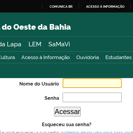
COMUNICA BR
ACESSO À INFORMAÇÃO
IR
PARA
 do Oeste da Bahia
O
CONTEÚDO
da Lapa
LEM
SaMaVi
Cultura
Acesso à Informação
Ouvidoria
Estudantes
Nome do Usuário
Senha
Esqueceu sua senha?
Se você esqueceu a sua senha,
podemos enviar uma nova para você