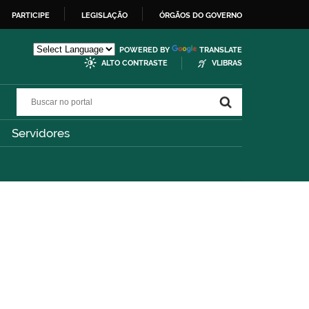
PARTICIPE
LEGISLAÇÃO
ÓRGÃOS DO GOVERNO
POWERED BY
TRANSLATE
ALTO CONTRASTE
VLIBRAS
Buscar no portal
Buscar no portal
Servidores
.