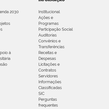
genda 2030
Institucional
Ações e
ojetos
Programas
os
Participação Social
Auditorias
Convênios e
Transferências
poio à
Receitas e
itária
Despesas
nsão
Licitações e
Contratos
Servidores
Informações
Classificadas
SIC
Perguntas
frequentes