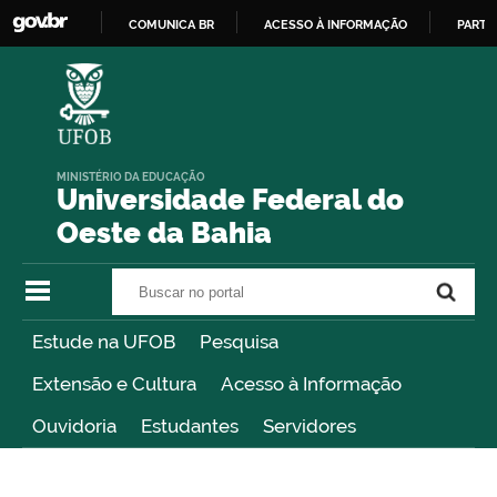
COMUNICA BR
ACESSO À INFORMAÇÃO
PARTI
IR
PARA
O
CONTEÚDO
MINISTÉRIO DA EDUCAÇÃO
Universidade Federal do
Oeste da Bahia
Buscar no portal
Buscar no portal
Estude na UFOB
Pesquisa
Extensão e Cultura
Acesso à Informação
Ouvidoria
Estudantes
Servidores