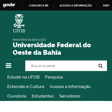
COMUNICA BR
ACESSO À INFORMAÇÃO
PARTI
IR
PARA
O
CONTEÚDO
MINISTÉRIO DA EDUCAÇÃO
Universidade Federal do
Oeste da Bahia
Buscar no portal
Buscar no portal
Estude na UFOB
Pesquisa
Extensão e Cultura
Acesso à Informação
Ouvidoria
Estudantes
Servidores