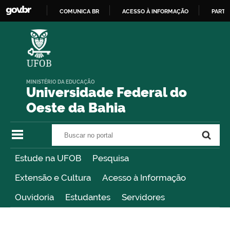
COMUNICA BR
ACESSO À INFORMAÇÃO
PARTI
IR
PARA
O
CONTEÚDO
MINISTÉRIO DA EDUCAÇÃO
Universidade Federal do
Oeste da Bahia
Buscar no portal
Buscar no portal
Estude na UFOB
Pesquisa
Extensão e Cultura
Acesso à Informação
Ouvidoria
Estudantes
Servidores