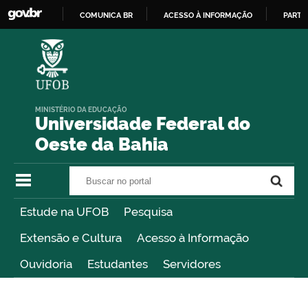
COMUNICA BR
ACESSO À INFORMAÇÃO
PARTI
IR
PARA
O
CONTEÚDO
MINISTÉRIO DA EDUCAÇÃO
Universidade Federal do
Oeste da Bahia
Buscar no portal
Buscar no portal
Estude na UFOB
Pesquisa
Extensão e Cultura
Acesso à Informação
Ouvidoria
Estudantes
Servidores